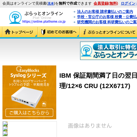
会員はオンラインで見積書(
)を
無料で作成
できます
会員登録(無料)
ログイン
見本
法人のお客様 請求書払いのご案内
学校・官公庁のお客様 校費・公費
研究機関のお客様 科研費払いのご案
IBM 保証期間満了日の翌
理/12×6 CRU (12X6717)