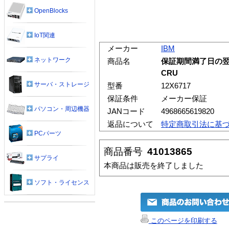
OpenBlocks
IoT関連
メーカー
IBM
ネットワーク
商品名
保証期間満了日の翌日
CRU
サーバ・ストレージ
型番
12X6717
保証条件
メーカー保証
パソコン・周辺機器
JANコード
4968665619820
返品について
特定商取引法に基
PCパーツ
商品番号
41013865
サプライ
本商品は販売を終了しました
ソフト・ライセンス
このページを印刷する