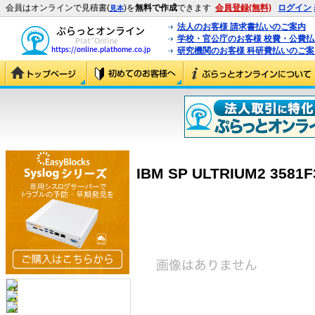
会員はオンラインで見積書(
)を
無料で作成
できます
会員登録(無料)
ログイン
見本
法人のお客様 請求書払いのご案内
学校・官公庁のお客様 校費・公費
研究機関のお客様 科研費払いのご案
IBM SP ULTRIUM2 3581F