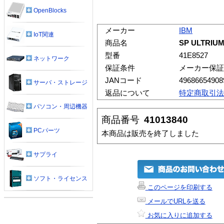
OpenBlocks
メーカー
IBM
IoT関連
商品名
SP ULTRIUM
型番
41E8527
ネットワーク
保証条件
メーカー保証
JANコード
49686654908
サーバ・ストレージ
返品について
特定商取引法
パソコン・周辺機器
商品番号
41013840
PCパーツ
本商品は販売を終了しました
サプライ
ソフト・ライセンス
このページを印刷する
メールでURLを送る
お気に入りに追加する