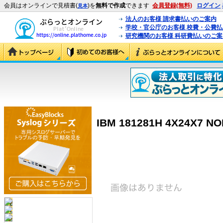
会員はオンラインで見積書(
)を
無料で作成
できます
会員登録(無料)
ログイン
見本
法人のお客様 請求書払いのご案内
学校・官公庁のお客様 校費・公費
研究機関のお客様 科研費払いのご案
IBM 181281H 4X24X7 NO