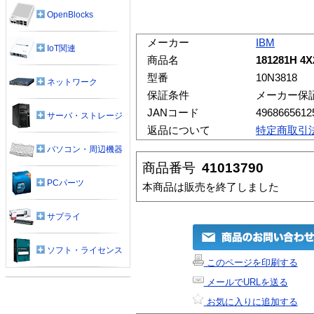
OpenBlocks
メーカー
IBM
IoT関連
商品名
181281H 4
型番
10N3818
ネットワーク
保証条件
メーカー保
JANコード
4968665612
サーバ・ストレージ
返品について
特定商取引
パソコン・周辺機器
商品番号
41013790
PCパーツ
本商品は販売を終了しました
サプライ
ソフト・ライセンス
このページを印刷する
メールでURLを送る
お気に入りに追加する