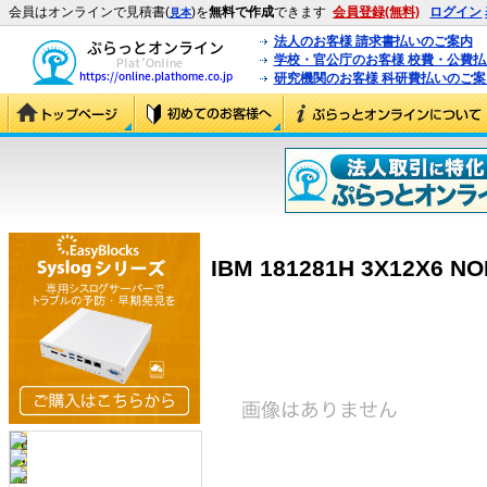
会員はオンラインで見積書(
)を
無料で作成
できます
会員登録(無料)
ログイン
見本
法人のお客様 請求書払いのご案内
学校・官公庁のお客様 校費・公費
研究機関のお客様 科研費払いのご案
IBM 181281H 3X12X6 NO