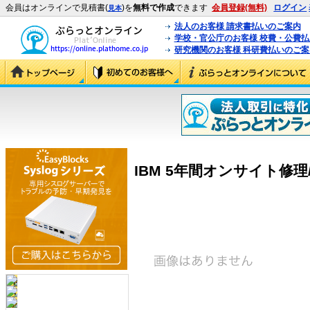
会員はオンラインで見積書(
)を
無料で作成
できます
会員登録(無料)
ログイン
見本
法人のお客様 請求書払いのご案内
学校・官公庁のお客様 校費・公費
研究機関のお客様 科研費払いのご案
IBM 5年間オンサイト修理/12×