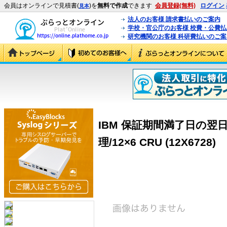
会員はオンラインで見積書(
)を
無料で作成
できます
会員登録(無料)
ログイン
見本
法人のお客様 請求書払いのご案内
学校・官公庁のお客様 校費・公費
研究機関のお客様 科研費払いのご案
IBM 保証期間満了日の翌
理/12×6 CRU (12X6728)