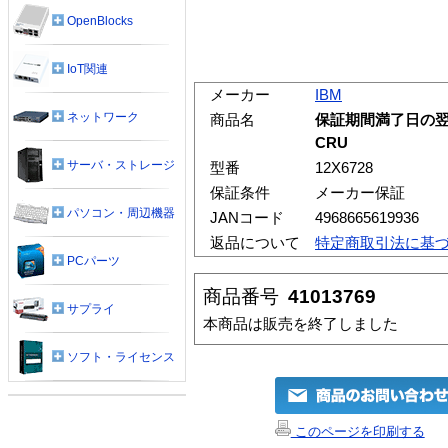
OpenBlocks
IoT関連
メーカー
IBM
ネットワーク
商品名
保証期間満了日の翌日
CRU
サーバ・ストレージ
型番
12X6728
保証条件
メーカー保証
パソコン・周辺機器
JANコード
4968665619936
返品について
特定商取引法に基
PCパーツ
商品番号
41013769
サプライ
本商品は販売を終了しました
ソフト・ライセンス
このページを印刷する