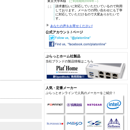
東京大学/K様
(ご利用期間2009年～)
“
請求書払いに対応していただいているので利用
しております。メールでの問い合わせにも丁寧
に対応していただけるので大変ありがたいで
す。
あなたの声をお寄せください!
公式アカウント / ページ
ぷらっとホーム社製品
当社ブランドの製品情報はこちら
人気・定番メーカー
ぷらっとオンラインで人気のメーカーをご紹介！