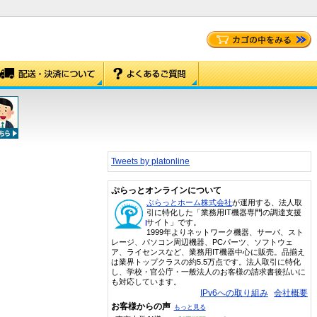
Tweets by platonline
ぷらっとオンラインについて
ぷらっとホーム株式会社
が運用する、法人取
引に特化した「業務用IT機器専門の調達支援
サイト」です。
1999年よりネットワーク機器、サーバ、スト
レージ、パソコン周辺機器、PCパーツ、ソフトウェ
ア、ライセンスなど、業務用IT機器中心に販売。品揃え
は業界トップクラスの約5.5万点です。法人取引に特化
し、学校・官公庁・一般法人のお客様の請求書後払いに
も対応しています。
IPv6への取り組み
会社概要
お客様からの声
もっと見る