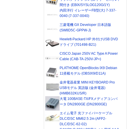
間付き (EBIX/SYSLOG120G/1Y)
内田洋行 イレーザーFB型(大) 7-337-
0040 (7-337-0040)
三菱電機 GX Developer 日本語版
(SW8D5C-GPPW-J)
Hewlett-Packard HP 外付けUSB DVD
ドライブ (701498-B21)
CISCO Japan 250V AC Type A Power
Cable (CAB-TA-250V-JP=)
PLAT'HOME OpenBlocks IX9 Debian
11搭載モデル (OBSIX9/D11A)
金井電器産業 MINI KEYBOARD Pro
USBモデル 英語版 (金井電器)
(HMB632KUS/R)
大電 100BASE-TX/FXメディアコンバ
ータ DN2800GE (DN2800GE)
エイム電子 光ファイバーケーブル
DLC/DSC MM62.5 2m (AFP2-
DLC/DSC-62-02)