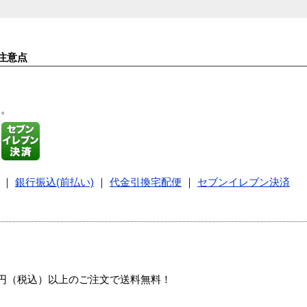
注意点
す。
｜
銀行振込(前払い)
｜
代金引換宅配便
｜
セブンイレブン決済
00円（税込）以上のご注文で送料無料！