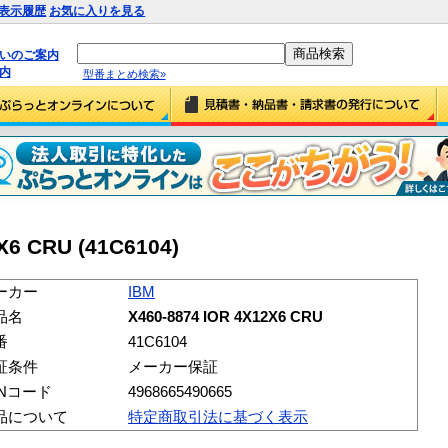
表示履歴
お気に入りを見る
払いのご案内
内
型番まとめ検索»
X6 CRU (41C6104)
ーカー
IBM
品名
X460-8874 IOR 4X12X6 CRU
番
41C6104
証条件
メーカー保証
ANコード
4968665490665
品について
特定商取引法に基づく表示