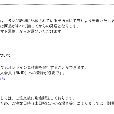
ては、各商品詳細に記載されている発送日にて当社より発送いたし
送は商品がすべて揃ってからの発送となります。
ヤマト運輸」からお選びいただけます
ついて
つでもオンライン見積書を発行することができます。
会員（BizID）への登録が必要です。
ちら
ましては、ご注文後に別途郵送しております。
のため、ご注文日時（土日祝にかかる場合等）によりましては、到