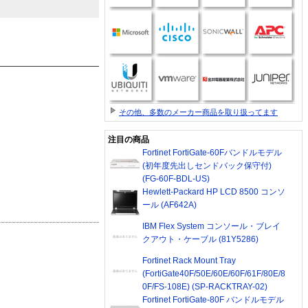
その他、多数のメーカー商品を取り扱ってます
注目の商品
Fortinet FortiGate-60Fバンドルモデル
(初年度先出しセンドバック保守付)
(FG-60F-BDL-US)
Hewlett-Packard HP LCD 8500 コンソ
ール (AF642A)
IBM Flex System コンソール・ブレイ
クアウト・ケーブル (81Y5286)
Fortinet Rack Mount Tray
(FortiGate40F/50E/60E/60F/61F/80E/8
0F/FS-108E) (SP-RACKTRAY-02)
Fortinet FortiGate-80F バンドルモデル