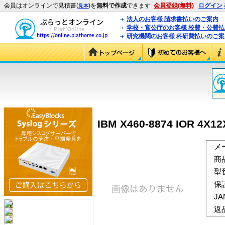
会員はオンラインで見積書(
)を
無料で作成
できます
会員登録(無料)
ログイン
見本
法人のお客様 請求書払いのご案内
学校・官公庁のお客様 校費・公費
研究機関のお客様 科研費払いのご案
IBM X460-8874 IOR 4X12
メ
商
型
保
J
返