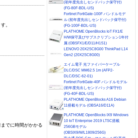
(初年度先出しセンドバック保守付)
(FG-80F-BDL-US)
Fortinet FortiGate-100F バンドルモデ
ル (初年度先出しセンドバック保守付)
ます。
(FG-100F-BDL-US)
PLAT'HOME OpenBlocks IoT FX1/E
H/W保守及びサブスクリプション1年付
属 (OBSFX1/E/D11/H1S1)
LENOVO 20X2SC8G00 ThinkPad L14
Gen2 (20X2SC8G00)
エイム電子 光ファイバーケーブル
DLC/DSC MM62.5 1m (AFP2-
DLC/DSC-62-01)
Fortinet FortiGate-40F バンドルモデル
(初年度先出しセンドバック保守付)
(FG-40F-BDL-US)
PLAT'HOME OpenBlocks A16 Debian
11搭載モデル (OBSA16/D11A)
PLAT'HOME OpenBlocks IX9 Windows
10 IoT Enterprise 2019 LTSC搭載
着までに時間がかかる
256GBモデル
(OBSIX9/W/L1809/256G)