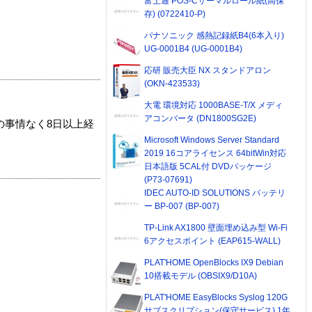
富士通 POS-Cサーマルロール紙(高保
存) (0722410-P)
パナソニック 感熱記録紙B4(6本入り)
UG-0001B4 (UG-0001B4)
応研 販売大臣 NX スタンドアロン
(OKN-423533)
大電 環境対応 1000BASE-T/X メディ
アコンバータ (DN1800SG2E)
の事情なく8日以上経
Microsoft Windows Server Standard
2019 16コアライセンス 64bitWin対応
日本語版 5CAL付 DVDパッケージ
(P73-07691)
IDEC AUTO-ID SOLUTIONS バッテリ
ー BP-007 (BP-007)
TP-Link AX1800 壁面埋め込み型 Wi-Fi
6アクセスポイント (EAP615-WALL)
PLAT'HOME OpenBlocks IX9 Debian
10搭載モデル (OBSIX9/D10A)
PLAT'HOME EasyBlocks Syslog 120G
サブスクリプション(保守サービス) 1年