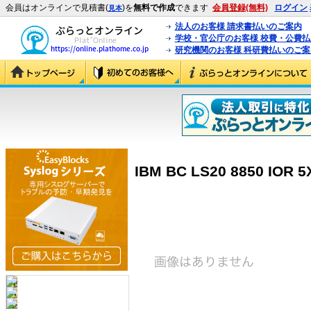
会員はオンラインで見積書(
)を
無料で作成
できます
会員登録(無料)
ログイン
見本
法人のお客様 請求書払いのご案内
学校・官公庁のお客様 校費・公費
研究機関のお客様 科研費払いのご案
IBM BC LS20 8850 IOR 