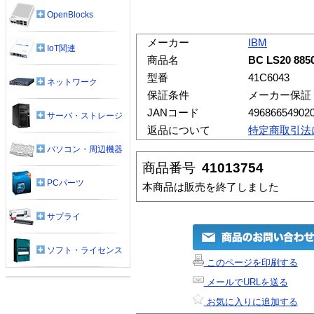
OpenBlocks
メーカー
IBM
IoT関連
商品名
BC LS20 88
型番
41C6043
ネットワーク
保証条件
メーカー保証
JANコード
49686654902
サーバ・ストレージ
返品について
特定商取引法
パソコン・周辺機器
商品番号
41013754
PCパーツ
本商品は販売を終了しました
サプライ
ソフト・ライセンス
このページを印刷する
メールでURLを送る
お気に入りに追加する