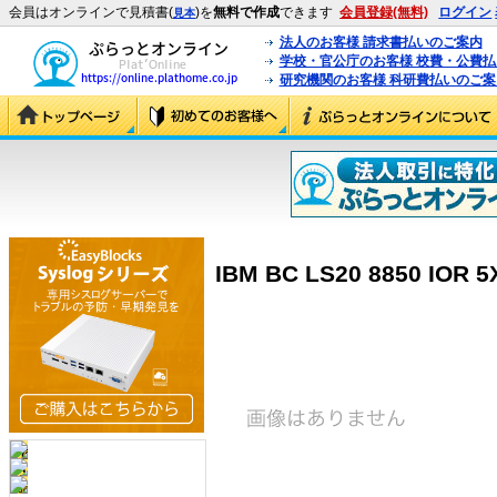
会員はオンラインで見積書(
)を
無料で作成
できます
会員登録(無料)
ログイン
見本
法人のお客様 請求書払いのご案内
学校・官公庁のお客様 校費・公費
研究機関のお客様 科研費払いのご案
IBM BC LS20 8850 IOR 5