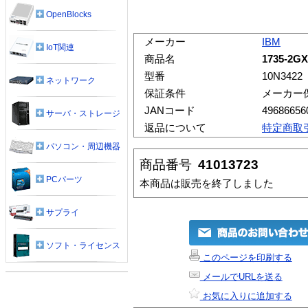
OpenBlocks
メーカー
IBM
IoT関連
商品名
1735-2G
型番
10N3422
ネットワーク
保証条件
メーカー
JANコード
49686656
サーバ・ストレージ
返品について
特定商取
パソコン・周辺機器
商品番号
41013723
PCパーツ
本商品は販売を終了しました
サプライ
ソフト・ライセンス
このページを印刷する
メールでURLを送る
お気に入りに追加する