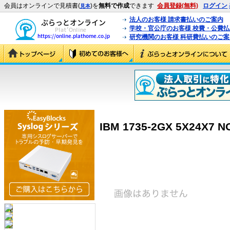
会員はオンラインで見積書(
)を
無料で作成
できます
会員登録(無料)
ログイン
見本
法人のお客様 請求書払いのご案内
学校・官公庁のお客様 校費・公費
研究機関のお客様 科研費払いのご案
IBM 1735-2GX 5X24X7 N