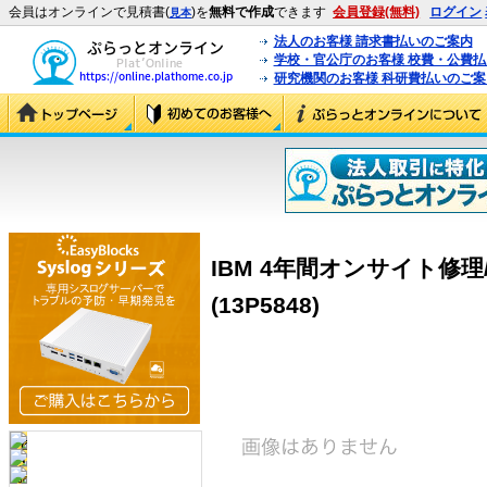
会員はオンラインで見積書(
)を
無料で作成
できます
会員登録(無料)
ログイン
見本
法人のお客様 請求書払いのご案内
学校・官公庁のお客様 校費・公費
研究機関のお客様 科研費払いのご案
IBM 4年間オンサイト修理/
(13P5848)