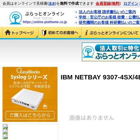
会員はオンラインで見積書(
)を
無料で作成
できます
会員登録(無料)
ログイン
見本
法人のお客様 請求書払いのご案内
学校・官公庁のお客様 校費・公費
研究機関のお客様 科研費払いのご案
IBM NETBAY 9307-4SX/4E