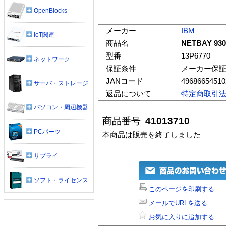
OpenBlocks
メーカー
IBM
IoT関連
商品名
NETBAY 930
型番
13P6770
ネットワーク
保証条件
メーカー保
JANコード
49686654510
サーバ・ストレージ
返品について
特定商取引
パソコン・周辺機器
商品番号
41013710
PCパーツ
本商品は販売を終了しました
サプライ
ソフト・ライセンス
このページを印刷する
メールでURLを送る
お気に入りに追加する