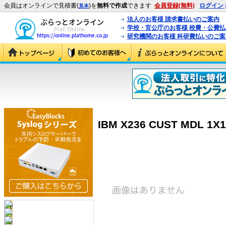
会員はオンラインで見積書(
)を
無料で作成
できます
会員登録(無料)
ログイン
見本
法人のお客様 請求書払いのご案内
学校・官公庁のお客様 校費・公費
研究機関のお客様 科研費払いのご案
IBM X236 CUST MDL 1X1