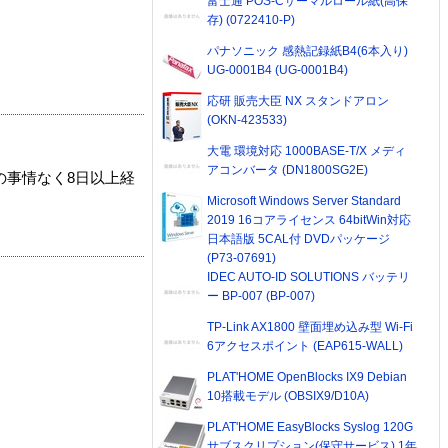
富士通 POS-Cサーマルロール紙(高保
存) (0722410-P)
パナソニック 感熱記録紙B4(6本入り)
UG-0001B4 (UG-0001B4)
応研 販売大臣 NX スタンドアロン
(OKN-423533)
大電 環境対応 1000BASE-T/X メディ
アコンバータ (DN1800SG2E)
の事情なく8日以上経
Microsoft Windows Server Standard
2019 16コアライセンス 64bitWin対応
日本語版 5CAL付 DVDパッケージ
(P73-07691)
IDEC AUTO-ID SOLUTIONS バッテリ
ー BP-007 (BP-007)
TP-Link AX1800 壁面埋め込み型 Wi-Fi
6アクセスポイント (EAP615-WALL)
PLAT'HOME OpenBlocks IX9 Debian
10搭載モデル (OBSIX9/D10A)
PLAT'HOME EasyBlocks Syslog 120G
サブスクリプション(保守サービス) 1年