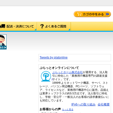
Tweets by platonline
ぷらっとオンラインについて
ぷらっとホーム株式会社
が運用する、法人取
引に特化した「業務用IT機器専門の調達支援
サイト」です。
1999年よりネットワーク機器、サーバ、スト
レージ、パソコン周辺機器、PCパーツ、ソフトウェ
ア、ライセンスなど、業務用IT機器中心に販売。品揃え
は業界トップクラスの約5.5万点です。法人取引に特化
し、学校・官公庁・一般法人のお客様の請求書後払いに
も対応しています。
IPv6への取り組み
会社概要
お客様からの声
もっと見る