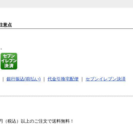
注意点
す。
｜
銀行振込(前払い)
｜
代金引換宅配便
｜
セブンイレブン決済
00円（税込）以上のご注文で送料無料！