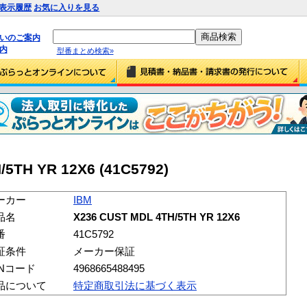
表示履歴
お気に入りを見る
払いのご案内
内
型番まとめ検索»
/5TH YR 12X6 (41C5792)
ーカー
IBM
品名
X236 CUST MDL 4TH/5TH YR 12X6
番
41C5792
証条件
メーカー保証
ANコード
4968665488495
品について
特定商取引法に基づく表示