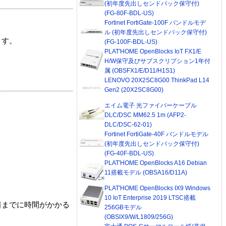
(初年度先出しセンドバック保守付)
(FG-80F-BDL-US)
Fortinet FortiGate-100F バンドルモデ
ル (初年度先出しセンドバック保守付)
ます。
(FG-100F-BDL-US)
PLAT'HOME OpenBlocks IoT FX1/E
H/W保守及びサブスクリプション1年付
属 (OBSFX1/E/D11/H1S1)
LENOVO 20X2SC8G00 ThinkPad L14
Gen2 (20X2SC8G00)
エイム電子 光ファイバーケーブル
DLC/DSC MM62.5 1m (AFP2-
DLC/DSC-62-01)
Fortinet FortiGate-40F バンドルモデル
(初年度先出しセンドバック保守付)
(FG-40F-BDL-US)
PLAT'HOME OpenBlocks A16 Debian
11搭載モデル (OBSA16/D11A)
PLAT'HOME OpenBlocks IX9 Windows
10 IoT Enterprise 2019 LTSC搭載
着までに時間がかかる
256GBモデル
(OBSIX9/W/L1809/256G)