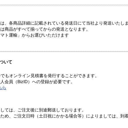
ては、各商品詳細に記載されている発送日にて当社より発送いたし
送は商品がすべて揃ってからの発送となります。
ヤマト運輸」からお選びいただけます
ついて
つでもオンライン見積書を発行することができます。
会員（BizID）への登録が必要です。
ちら
ましては、ご注文後に別途郵送しております。
のため、ご注文日時（土日祝にかかる場合等）によりましては、到