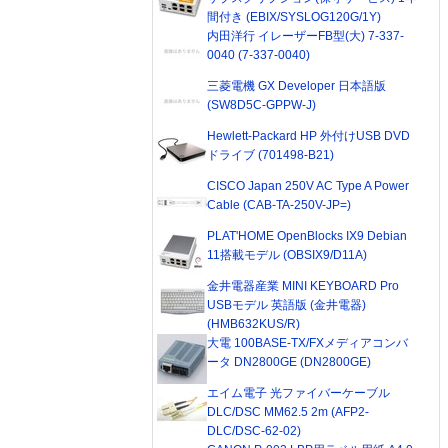
間付き (EBIX/SYSLOG120G/1Y)
内田洋行 イレーザーFB型(大) 7-337-
0040 (7-337-0040)
三菱電機 GX Developer 日本語版
(SW8D5C-GPPW-J)
Hewlett-Packard HP 外付けUSB DVD
ドライブ (701498-B21)
CISCO Japan 250V AC Type A Power
Cable (CAB-TA-250V-JP=)
PLAT'HOME OpenBlocks IX9 Debian
11搭載モデル (OBSIX9/D11A)
金井電器産業 MINI KEYBOARD Pro
USBモデル 英語版 (金井電器)
(HMB632KUS/R)
大電 100BASE-TX/FXメディアコンバ
ータ DN2800GE (DN2800GE)
エイム電子 光ファイバーケーブル
DLC/DSC MM62.5 2m (AFP2-
DLC/DSC-62-02)