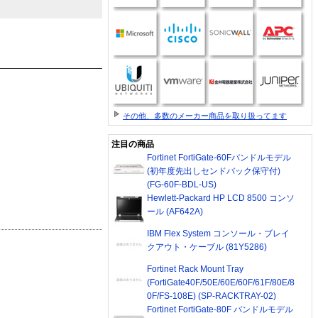
その他、多数のメーカー商品を取り扱ってます
注目の商品
Fortinet FortiGate-60Fバンドルモデル
(初年度先出しセンドバック保守付)
(FG-60F-BDL-US)
Hewlett-Packard HP LCD 8500 コンソ
ール (AF642A)
IBM Flex System コンソール・ブレイ
クアウト・ケーブル (81Y5286)
Fortinet Rack Mount Tray
(FortiGate40F/50E/60E/60F/61F/80E/8
0F/FS-108E) (SP-RACKTRAY-02)
Fortinet FortiGate-80F バンドルモデル