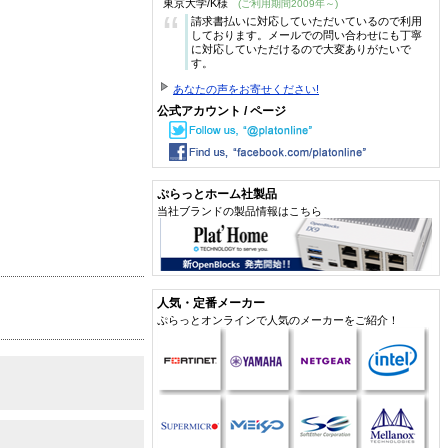
東京大学/K様
(ご利用期間2009年～)
“
請求書払いに対応していただいているので利用
しております。メールでの問い合わせにも丁寧
に対応していただけるので大変ありがたいで
す。
あなたの声をお寄せください!
公式アカウント / ページ
ぷらっとホーム社製品
当社ブランドの製品情報はこちら
人気・定番メーカー
ぷらっとオンラインで人気のメーカーをご紹介！