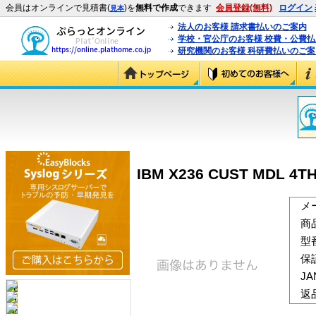
会員はオンラインで見積書(
)を
無料で作成
できます
会員登録(無料)
ログイン
見本
法人のお客様 請求書払いのご案内
学校・官公庁のお客様 校費・公費
研究機関のお客様 科研費払いのご案
IBM X236 CUST MDL 4TH
メ
商
型
保
J
返