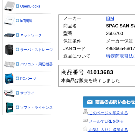
OpenBlocks
メーカー
IBM
IoT関連
商品名
SPAC SAN S
型番
26L6760
ネットワーク
保証条件
メーカー保証
JANコード
496866546817
サーバ・ストレージ
返品について
特定商取引法
パソコン・周辺機器
商品番号
41013683
PCパーツ
本商品は販売を終了しました
サプライ
ソフト・ライセンス
このページを印刷する
メールでURLを送る
お気に入りに追加する