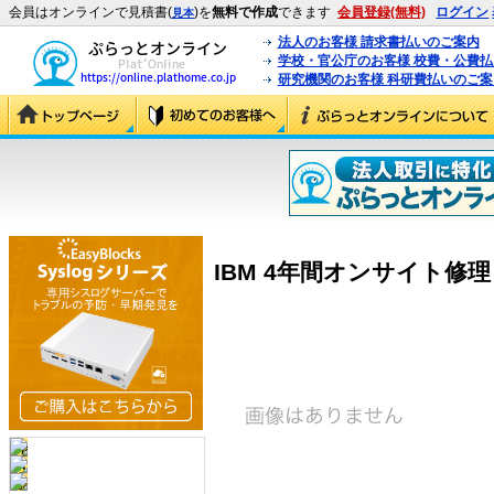
会員はオンラインで見積書(
)を
無料で作成
できます
会員登録(無料)
ログイン
見本
法人のお客様 請求書払いのご案内
学校・官公庁のお客様 校費・公費
研究機関のお客様 科研費払いのご案
IBM 4年間オンサイト修理 24×