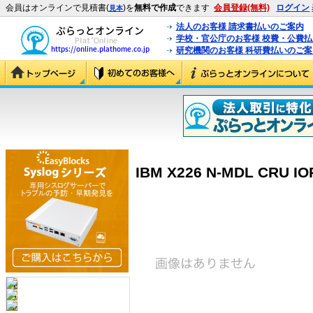
会員はオンラインで見積書(
)を
無料で作成
できます
会員登録(無料)
ログイン
見本
法人のお客様 請求書払いのご案内
学校・官公庁のお客様 校費・公費
研究機関のお客様 科研費払いのご案
IBM X226 N-MDL CRU IO