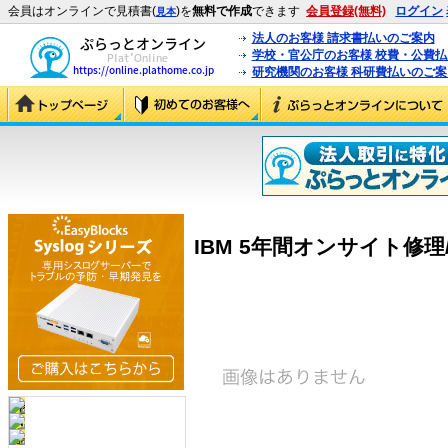
会員はオンラインで見積書(
)を
無料で作成
できます
会員登録(無料)
ログイン
見本
法人のお客様 請求書払いのご案内
学校・官公庁のお客様 校費・公費
研究機関のお客様 科研費払いのご案
IBM 5年間オンサイト修理/24×