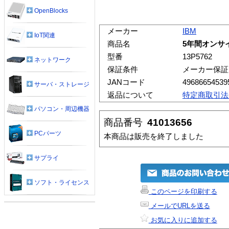
OpenBlocks
メーカー
IBM
IoT関連
商品名
5年間オンサイト
型番
13P5762
ネットワーク
保証条件
メーカー保証
JANコード
49686654539
サーバ・ストレージ
返品について
特定商取引法
パソコン・周辺機器
商品番号
41013656
PCパーツ
本商品は販売を終了しました
サプライ
ソフト・ライセンス
このページを印刷する
メールでURLを送る
お気に入りに追加する