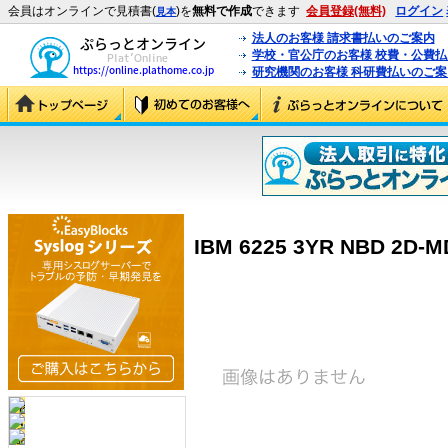
会員はオンラインで見積書(
)を
無料で作成
できます
会員登録(無料)
ログイン
見本
法人のお客様 請求書払いのご案内
学校・官公庁のお客様 校費・公費
研究機関のお客様 科研費払いのご案
IBM 6225 3YR NBD 2D-M