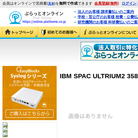
会員はオンラインで見積書(
)を
無料で作成
できます
会員登録(無料)
ログイン
見本
法人のお客様 請求書払いのご案内
学校・官公庁のお客様 校費・公費
研究機関のお客様 科研費払いのご案
IBM SPAC ULTRIUM2 358