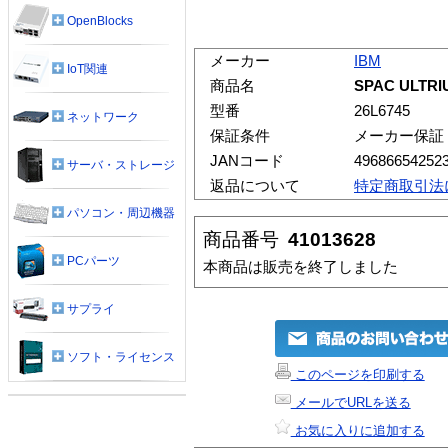
OpenBlocks
メーカー
IBM
IoT関連
商品名
SPAC ULTRI
型番
26L6745
ネットワーク
保証条件
メーカー保証
JANコード
49686654252
サーバ・ストレージ
返品について
特定商取引法
パソコン・周辺機器
商品番号
41013628
PCパーツ
本商品は販売を終了しました
サプライ
ソフト・ライセンス
このページを印刷する
メールでURLを送る
お気に入りに追加する