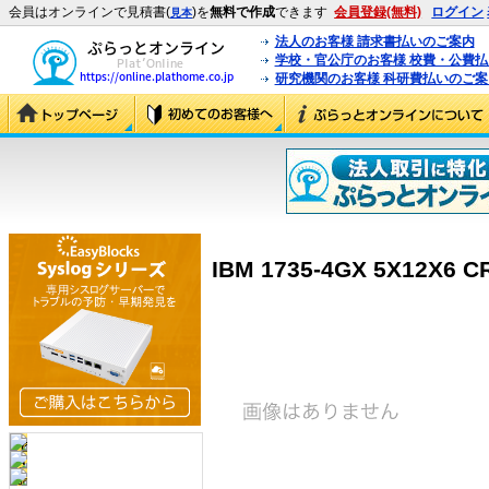
会員はオンラインで見積書(
)を
無料で作成
できます
会員登録(無料)
ログイン
見本
法人のお客様 請求書払いのご案内
学校・官公庁のお客様 校費・公費
研究機関のお客様 科研費払いのご案
IBM 1735-4GX 5X12X6 C