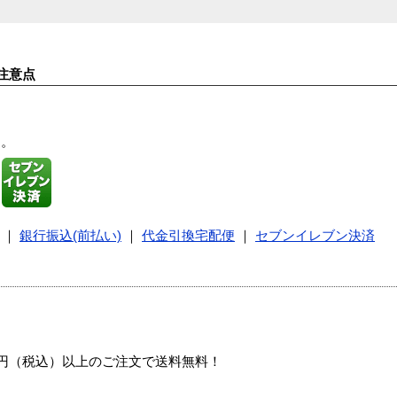
注意点
す。
｜
銀行振込(前払い)
｜
代金引換宅配便
｜
セブンイレブン決済
00円（税込）以上のご注文で送料無料！