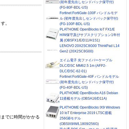
(初年度先出しセンドバック保守付)
(FG-80F-BDL-US)
Fortinet FortiGate-100F バンドルモデ
ル (初年度先出しセンドバック保守付)
ます。
(FG-100F-BDL-US)
PLAT'HOME OpenBlocks IoT FX1/E
H/W保守及びサブスクリプション1年付
属 (OBSFX1/E/D11/H1S1)
LENOVO 20X2SC8G00 ThinkPad L14
Gen2 (20X2SC8G00)
エイム電子 光ファイバーケーブル
DLC/DSC MM62.5 1m (AFP2-
DLC/DSC-62-01)
Fortinet FortiGate-40F バンドルモデル
(初年度先出しセンドバック保守付)
(FG-40F-BDL-US)
PLAT'HOME OpenBlocks A16 Debian
11搭載モデル (OBSA16/D11A)
PLAT'HOME OpenBlocks IX9 Windows
10 IoT Enterprise 2019 LTSC搭載
着までに時間がかかる
256GBモデル
(OBSIX9/W/L1809/256G)