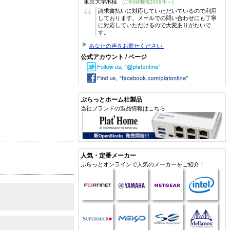
東京大学/K様
(ご利用期間2009年～)
“
請求書払いに対応していただいているので利用
しております。メールでの問い合わせにも丁寧
に対応していただけるので大変ありがたいで
す。
あなたの声をお寄せください!
公式アカウント / ページ
ぷらっとホーム社製品
当社ブランドの製品情報はこちら
人気・定番メーカー
ぷらっとオンラインで人気のメーカーをご紹介！