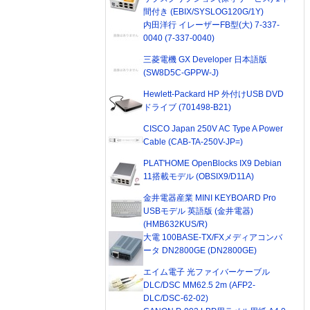
間付き (EBIX/SYSLOG120G/1Y)
内田洋行 イレーザーFB型(大) 7-337-
0040 (7-337-0040)
三菱電機 GX Developer 日本語版
(SW8D5C-GPPW-J)
Hewlett-Packard HP 外付けUSB DVD
ドライブ (701498-B21)
CISCO Japan 250V AC Type A Power
Cable (CAB-TA-250V-JP=)
PLAT'HOME OpenBlocks IX9 Debian
11搭載モデル (OBSIX9/D11A)
金井電器産業 MINI KEYBOARD Pro
USBモデル 英語版 (金井電器)
(HMB632KUS/R)
大電 100BASE-TX/FXメディアコンバ
ータ DN2800GE (DN2800GE)
エイム電子 光ファイバーケーブル
DLC/DSC MM62.5 2m (AFP2-
DLC/DSC-62-02)