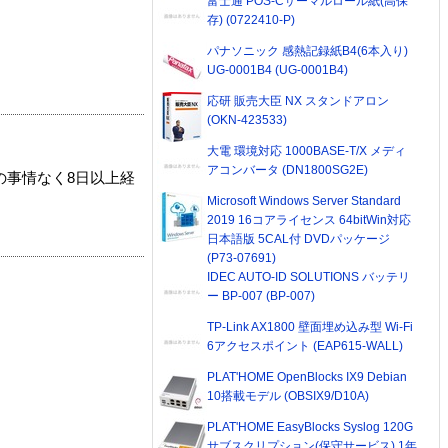
富士通 POS-Cサーマルロール紙(高保
存) (0722410-P)
パナソニック 感熱記録紙B4(6本入り)
UG-0001B4 (UG-0001B4)
応研 販売大臣 NX スタンドアロン
(OKN-423533)
大電 環境対応 1000BASE-T/X メディ
アコンバータ (DN1800SG2E)
の事情なく8日以上経
Microsoft Windows Server Standard
2019 16コアライセンス 64bitWin対応
日本語版 5CAL付 DVDパッケージ
(P73-07691)
IDEC AUTO-ID SOLUTIONS バッテリ
ー BP-007 (BP-007)
TP-Link AX1800 壁面埋め込み型 Wi-Fi
6アクセスポイント (EAP615-WALL)
PLAT'HOME OpenBlocks IX9 Debian
10搭載モデル (OBSIX9/D10A)
PLAT'HOME EasyBlocks Syslog 120G
サブスクリプション(保守サービス) 1年