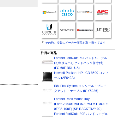
その他、多数のメーカー商品を取り扱ってます
注目の商品
Fortinet FortiGate-60Fバンドルモデル
(初年度先出しセンドバック保守付)
(FG-60F-BDL-US)
Hewlett-Packard HP LCD 8500 コンソ
ール (AF642A)
IBM Flex System コンソール・ブレイ
クアウト・ケーブル (81Y5286)
Fortinet Rack Mount Tray
(FortiGate40F/50E/60E/60F/61F/80E/8
0F/FS-108E) (SP-RACKTRAY-02)
Fortinet FortiGate-80F バンドルモデル