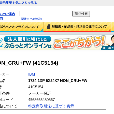
表示履歴
お気に入りを見る
払いのご案内
内
型番まとめ検索»
ON_CRU+FW (41C5154)
ーカー
IBM
品名
1724-1XP 5X24X7 NON_CRU+FW
番
41C5154
証条件
メーカー保証
ANコード
4968665480567
品について
特定商取引法に基づく表示