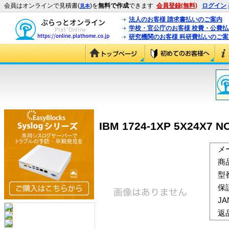
会員はオンラインで見積書(
)を
無料で作成
できます
会員登録(無料)
ログイン
見本
法人のお客様 請求書払いのご案内
学校・官公庁のお客様 校費・公費
研究機関のお客様 科研費払いのご案
IBM 1724-1XP 5X24X7 N
メ
商
型
保
J
返