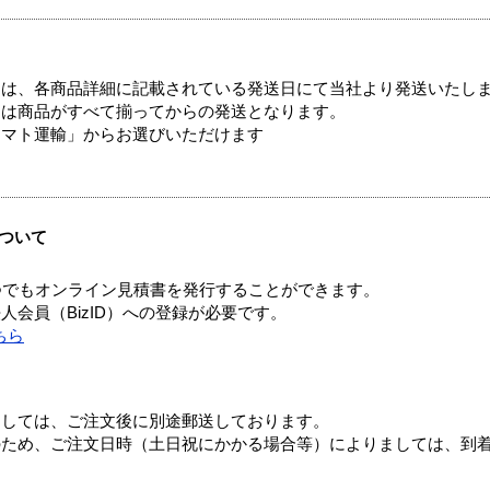
ては、各商品詳細に記載されている発送日にて当社より発送いたし
送は商品がすべて揃ってからの発送となります。
ヤマト運輸」からお選びいただけます
ついて
つでもオンライン見積書を発行することができます。
会員（BizID）への登録が必要です。
ちら
ましては、ご注文後に別途郵送しております。
のため、ご注文日時（土日祝にかかる場合等）によりましては、到