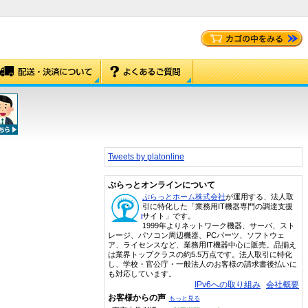
Tweets by platonline
ぷらっとオンラインについて
ぷらっとホーム株式会社
が運用する、法人取
引に特化した「業務用IT機器専門の調達支援
サイト」です。
1999年よりネットワーク機器、サーバ、スト
レージ、パソコン周辺機器、PCパーツ、ソフトウェ
ア、ライセンスなど、業務用IT機器中心に販売。品揃え
は業界トップクラスの約5.5万点です。法人取引に特化
し、学校・官公庁・一般法人のお客様の請求書後払いに
も対応しています。
IPv6への取り組み
会社概要
お客様からの声
もっと見る