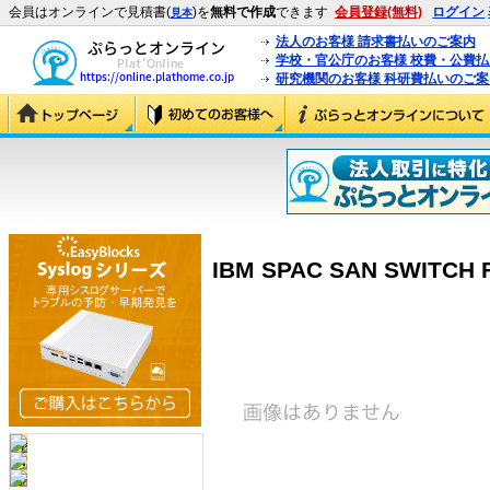
会員はオンラインで見積書(
)を
無料で作成
できます
会員登録(無料)
ログイン
見本
法人のお客様 請求書払いのご案内
学校・官公庁のお客様 校費・公費
研究機関のお客様 科研費払いのご案
IBM SPAC SAN SWITCH F