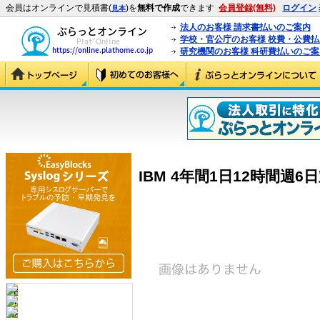
会員はオンラインで見積書(
)を
無料で作成
できます
会員登録(無料)
ログイン
見本
法人のお客様 請求書払いのご案内
学校・官公庁のお客様 校費・公費
研究機関のお客様 科研費払いのご案
IBM 4年間1日12時間週6日対