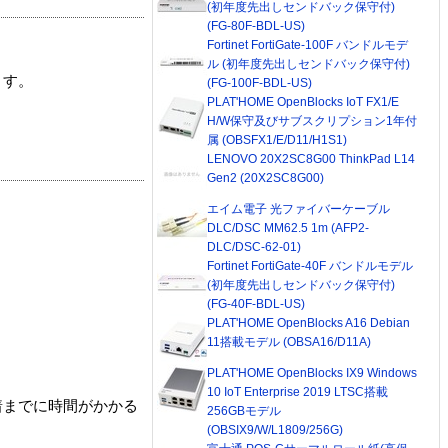
(初年度先出しセンドバック保守付)
(FG-80F-BDL-US)
Fortinet FortiGate-100F バンドルモデ
ル (初年度先出しセンドバック保守付)
ます。
(FG-100F-BDL-US)
PLAT'HOME OpenBlocks IoT FX1/E
H/W保守及びサブスクリプション1年付
属 (OBSFX1/E/D11/H1S1)
LENOVO 20X2SC8G00 ThinkPad L14
Gen2 (20X2SC8G00)
エイム電子 光ファイバーケーブル
DLC/DSC MM62.5 1m (AFP2-
DLC/DSC-62-01)
Fortinet FortiGate-40F バンドルモデル
(初年度先出しセンドバック保守付)
(FG-40F-BDL-US)
PLAT'HOME OpenBlocks A16 Debian
11搭載モデル (OBSA16/D11A)
PLAT'HOME OpenBlocks IX9 Windows
10 IoT Enterprise 2019 LTSC搭載
着までに時間がかかる
256GBモデル
(OBSIX9/W/L1809/256G)