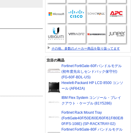
その他、多数のメーカー商品を取り扱ってます
注目の商品
Fortinet FortiGate-60Fバンドルモデル
(初年度先出しセンドバック保守付)
(FG-60F-BDL-US)
Hewlett-Packard HP LCD 8500 コンソ
ール (AF642A)
IBM Flex System コンソール・ブレイ
クアウト・ケーブル (81Y5286)
Fortinet Rack Mount Tray
(FortiGate40F/50E/60E/60F/61F/80E/8
0F/FS-108E) (SP-RACKTRAY-02)
Fortinet FortiGate-80F バンドルモデル