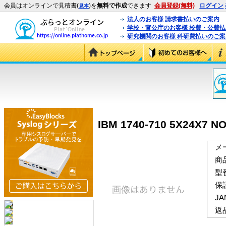
会員はオンラインで見積書(
)を
無料で作成
できます
会員登録(無料)
ログイン
見本
法人のお客様 請求書払いのご案内
学校・官公庁のお客様 校費・公費
研究機関のお客様 科研費払いのご案
IBM 1740-710 5X24X7 N
メ
商
型
保
J
返