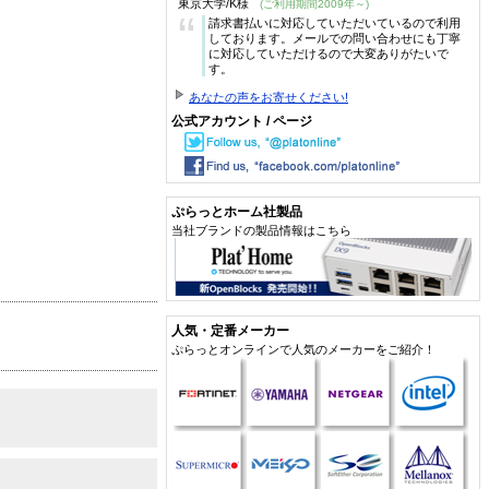
東京大学/K様
(ご利用期間2009年～)
“
請求書払いに対応していただいているので利用
しております。メールでの問い合わせにも丁寧
に対応していただけるので大変ありがたいで
す。
あなたの声をお寄せください!
公式アカウント / ページ
ぷらっとホーム社製品
当社ブランドの製品情報はこちら
人気・定番メーカー
ぷらっとオンラインで人気のメーカーをご紹介！