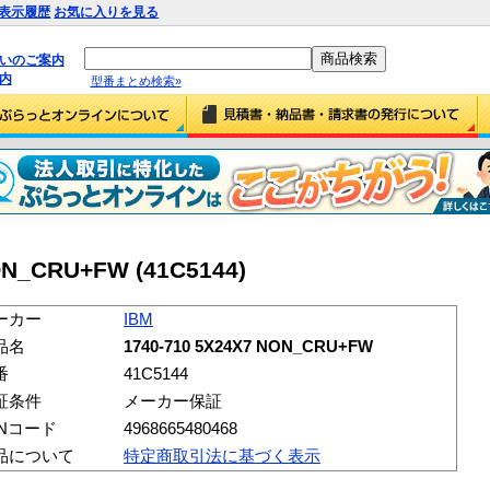
表示履歴
お気に入りを見る
払いのご案内
内
型番まとめ検索»
ON_CRU+FW (41C5144)
ーカー
IBM
品名
1740-710 5X24X7 NON_CRU+FW
番
41C5144
証条件
メーカー保証
ANコード
4968665480468
品について
特定商取引法に基づく表示