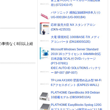
富士通 POS-Cサーマルロール紙(高保
存) (0722410-P)
パナソニック 感熱記録紙B4(6本入り)
UG-0001B4 (UG-0001B4)
応研 販売大臣 NX スタンドアロン
(OKN-423533)
大電 環境対応 1000BASE-T/X メディ
アコンバータ (DN1800SG2E)
の事情なく8日以上経
Microsoft Windows Server Standard
2019 16コアライセンス 64bitWin対応
日本語版 5CAL付 DVDパッケージ
(P73-07691)
IDEC AUTO-ID SOLUTIONS バッテリ
ー BP-007 (BP-007)
TP-Link AX1800 壁面埋め込み型 Wi-Fi
6アクセスポイント (EAP615-WALL)
PLAT'HOME OpenBlocks IX9 Debian
10搭載モデル (OBSIX9/D10A)
PLAT'HOME EasyBlocks Syslog 120G
サブスクリプション(保守サービス) 1年