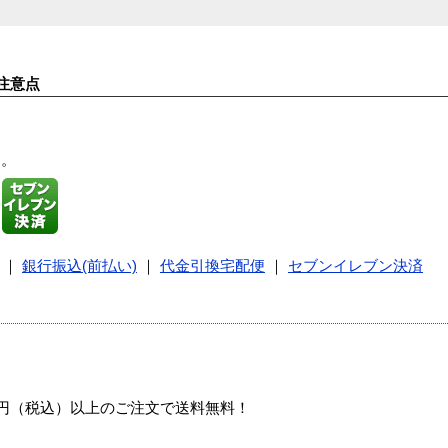
注意点
す。
｜
銀行振込(前払い)
｜
代金引換宅配便
｜
セブンイレブン決済
00円（税込）以上のご注文で送料無料！