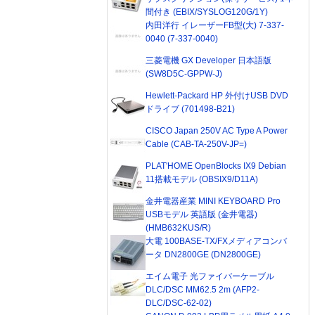
間付き (EBIX/SYSLOG120G/1Y)
内田洋行 イレーザーFB型(大) 7-337-
0040 (7-337-0040)
三菱電機 GX Developer 日本語版
(SW8D5C-GPPW-J)
Hewlett-Packard HP 外付けUSB DVD
ドライブ (701498-B21)
CISCO Japan 250V AC Type A Power
Cable (CAB-TA-250V-JP=)
PLAT'HOME OpenBlocks IX9 Debian
11搭載モデル (OBSIX9/D11A)
金井電器産業 MINI KEYBOARD Pro
USBモデル 英語版 (金井電器)
(HMB632KUS/R)
大電 100BASE-TX/FXメディアコンバ
ータ DN2800GE (DN2800GE)
エイム電子 光ファイバーケーブル
DLC/DSC MM62.5 2m (AFP2-
DLC/DSC-62-02)