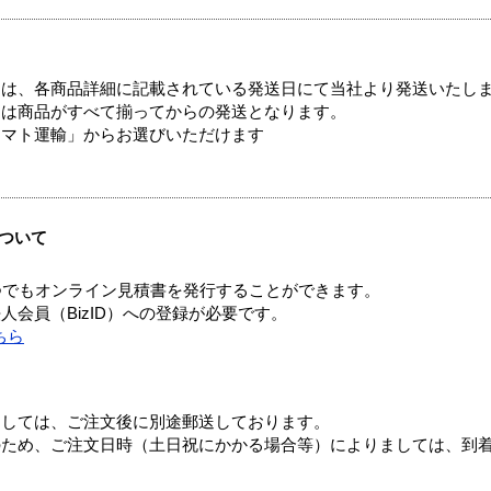
ては、各商品詳細に記載されている発送日にて当社より発送いたし
送は商品がすべて揃ってからの発送となります。
ヤマト運輸」からお選びいただけます
ついて
つでもオンライン見積書を発行することができます。
会員（BizID）への登録が必要です。
ちら
ましては、ご注文後に別途郵送しております。
のため、ご注文日時（土日祝にかかる場合等）によりましては、到