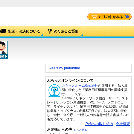
Tweets by platonline
ぷらっとオンラインについて
ぷらっとホーム株式会社
が運用する、法人取
引に特化した「業務用IT機器専門の調達支援
サイト」です。
1999年よりネットワーク機器、サーバ、スト
レージ、パソコン周辺機器、PCパーツ、ソフトウェ
ア、ライセンスなど、業務用IT機器中心に販売。品揃え
は業界トップクラスの約5.5万点です。法人取引に特化
し、学校・官公庁・一般法人のお客様の請求書後払いに
も対応しています。
IPv6への取り組み
会社概要
お客様からの声
もっと見る