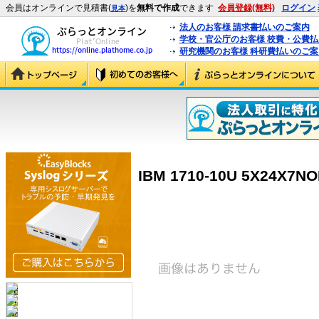
会員はオンラインで見積書(
)を
無料で作成
できます
会員登録(無料)
ログイン
見本
法人のお客様 請求書払いのご案内
学校・官公庁のお客様 校費・公費
研究機関のお客様 科研費払いのご案
IBM 1710-10U 5X24X7N