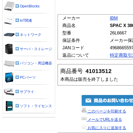
OpenBlocks
メーカー
IBM
IoT関連
商品名
SPAC X 38
型番
26L6667
ネットワーク
保証条件
メーカー保
JANコード
496866559
サーバ・ストレージ
返品について
特定商取引
パソコン・周辺機器
商品番号
41013512
PCパーツ
本商品は販売を終了しました
サプライ
ソフト・ライセンス
このページを印刷する
メールでURLを送る
お気に入りに追加する