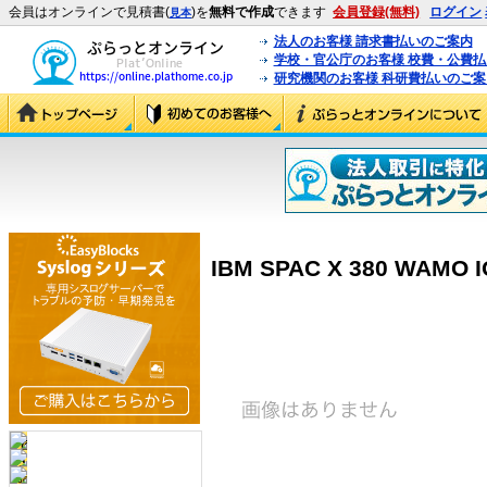
会員はオンラインで見積書(
)を
無料で作成
できます
会員登録(無料)
ログイン
見本
法人のお客様 請求書払いのご案内
学校・官公庁のお客様 校費・公費
研究機関のお客様 科研費払いのご案
IBM SPAC X 380 WAMO I