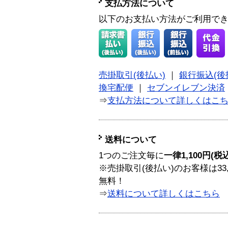
支払方法について
以下のお支払い方法がご利用で
売掛取引(後払い)
｜
銀行振込(後
換宅配便
｜
セブンイレブン決済
⇒
支払方法について詳しくはこ
送料について
1つのご注文毎に
一律1,100円(税
※売掛取引(後払い)のお客様は33
無料！
⇒
送料について詳しくはこちら