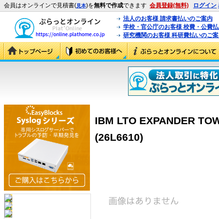
会員はオンラインで見積書(
)を
無料で作成
できます
会員登録(無料)
ログイン
見本
法人のお客様 請求書払いのご案内
学校・官公庁のお客様 校費・公費
研究機関のお客様 科研費払いのご案
IBM LTO EXPANDER TO
(26L6610)