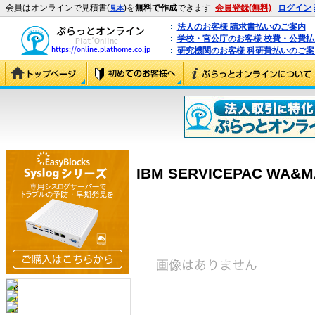
会員はオンラインで見積書(
)を
無料で作成
できます
会員登録(無料)
ログイン
見本
法人のお客様 請求書払いのご案内
学校・官公庁のお客様 校費・公費
研究機関のお客様 科研費払いのご案
IBM SERVICEPAC WA&MA 