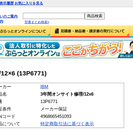
表示履歴
お気に入りを見る
払いのご案内
内
型番まとめ検索»
×6 (13P6771)
ーカー
IBM
品名
3年間オンサイト修理/12x6
番
13P6771
証条件
メーカー保証
ANコード
4968665451093
品について
特定商取引法に基づく表示