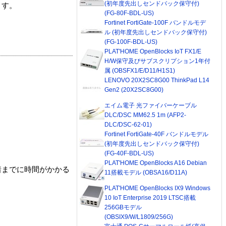
(初年度先出しセンドバック保守付)
ます。
(FG-80F-BDL-US)
Fortinet FortiGate-100F バンドルモデ
ル (初年度先出しセンドバック保守付)
(FG-100F-BDL-US)
PLAT'HOME OpenBlocks IoT FX1/E
H/W保守及びサブスクリプション1年付
属 (OBSFX1/E/D11/H1S1)
LENOVO 20X2SC8G00 ThinkPad L14
Gen2 (20X2SC8G00)
エイム電子 光ファイバーケーブル
DLC/DSC MM62.5 1m (AFP2-
DLC/DSC-62-01)
Fortinet FortiGate-40F バンドルモデル
(初年度先出しセンドバック保守付)
(FG-40F-BDL-US)
PLAT'HOME OpenBlocks A16 Debian
着までに時間がかかる
11搭載モデル (OBSA16/D11A)
PLAT'HOME OpenBlocks IX9 Windows
10 IoT Enterprise 2019 LTSC搭載
256GBモデル
(OBSIX9/W/L1809/256G)