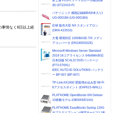
富士通 POS-Cサーマルロール紙(高保
存) (0722410-P)
パナソニック 感熱記録紙B4(6本入り)
UG-0001B4 (UG-0001B4)
応研 販売大臣 NX スタンドアロン
の事情なく8日以上経
(OKN-423533)
大電 環境対応 1000BASE-T/X メディ
アコンバータ (DN1800SG2E)
Microsoft Windows Server Standard
2019 16コアライセンス 64bitWin対応
日本語版 5CAL付 DVDパッケージ
(P73-07691)
IDEC AUTO-ID SOLUTIONS バッテリ
ー BP-007 (BP-007)
TP-Link AX1800 壁面埋め込み型 Wi-Fi
6アクセスポイント (EAP615-WALL)
PLAT'HOME OpenBlocks IX9 Debian
10搭載モデル (OBSIX9/D10A)
PLAT'HOME EasyBlocks Syslog 120G
サブスクリプション(保守サービス) 1年