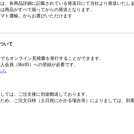
ては、各商品詳細に記載されている発送日にて当社より発送いたし
送は商品がすべて揃ってからの発送となります。
ヤマト運輸」からお選びいただけます
ついて
つでもオンライン見積書を発行することができます。
会員（BizID）への登録が必要です。
ちら
ましては、ご注文後に別途郵送しております。
のため、ご注文日時（土日祝にかかる場合等）によりましては、到