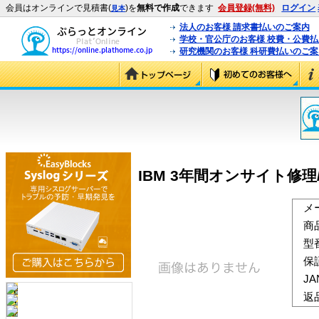
会員はオンラインで見積書(
)を
無料で作成
できます
会員登録(無料)
ログイン
見本
法人のお客様 請求書払いのご案内
学校・官公庁のお客様 校費・公費
研究機関のお客様 科研費払いのご案
IBM 3年間オンサイト修理/12
メ
商
型
保
J
返