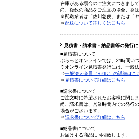
在庫がある場合のご注文につきまし
尚、複数の商品をご注文の場合、発
※配送業者は「佐川急便」または「
⇒
配送について詳しくはこちら
見積書・請求書・納品書等の発行に
■見積書について
ぷらっとオンラインでは、24時間い
※オンライン見積書発行には、一般法人
⇒
一般法人会員（BizID）の詳細はこ
⇒
見積書について詳細はこちら
■請求書について
ご注文時に希望されたお客様に関し
尚、請求書は、営業時間内での発行
場合がございます。
⇒
請求書について詳細はこちら
■納品書について
お届けする商品に同梱致します。