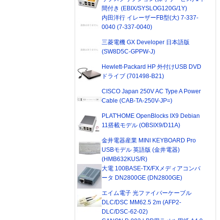
間付き (EBIX/SYSLOG120G/1Y)
内田洋行 イレーザーFB型(大) 7-337-
0040 (7-337-0040)
三菱電機 GX Developer 日本語版
(SW8D5C-GPPW-J)
Hewlett-Packard HP 外付けUSB DVD
ドライブ (701498-B21)
CISCO Japan 250V AC Type A Power
Cable (CAB-TA-250V-JP=)
PLAT'HOME OpenBlocks IX9 Debian
11搭載モデル (OBSIX9/D11A)
金井電器産業 MINI KEYBOARD Pro
USBモデル 英語版 (金井電器)
(HMB632KUS/R)
大電 100BASE-TX/FXメディアコンバ
ータ DN2800GE (DN2800GE)
エイム電子 光ファイバーケーブル
DLC/DSC MM62.5 2m (AFP2-
DLC/DSC-62-02)