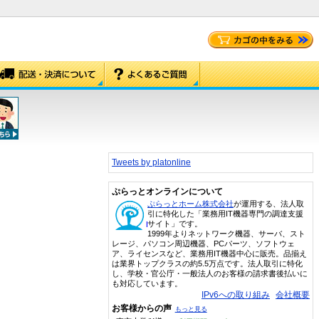
Tweets by platonline
ぷらっとオンラインについて
ぷらっとホーム株式会社
が運用する、法人取
引に特化した「業務用IT機器専門の調達支援
サイト」です。
1999年よりネットワーク機器、サーバ、スト
レージ、パソコン周辺機器、PCパーツ、ソフトウェ
ア、ライセンスなど、業務用IT機器中心に販売。品揃え
は業界トップクラスの約5.5万点です。法人取引に特化
し、学校・官公庁・一般法人のお客様の請求書後払いに
も対応しています。
IPv6への取り組み
会社概要
お客様からの声
もっと見る