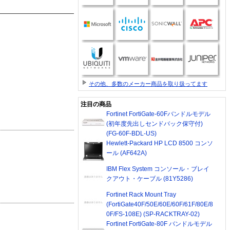
その他、多数のメーカー商品を取り扱ってます
注目の商品
Fortinet FortiGate-60Fバンドルモデル
(初年度先出しセンドバック保守付)
(FG-60F-BDL-US)
Hewlett-Packard HP LCD 8500 コンソ
ール (AF642A)
IBM Flex System コンソール・ブレイ
クアウト・ケーブル (81Y5286)
Fortinet Rack Mount Tray
(FortiGate40F/50E/60E/60F/61F/80E/8
0F/FS-108E) (SP-RACKTRAY-02)
Fortinet FortiGate-80F バンドルモデル