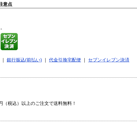
注意点
す。
｜
銀行振込(前払い)
｜
代金引換宅配便
｜
セブンイレブン決済
00円（税込）以上のご注文で送料無料！