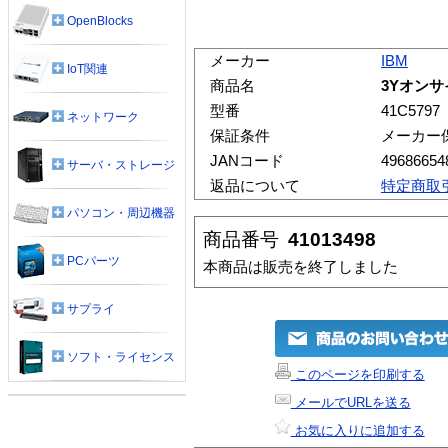
OpenBlocks
メーカー
IBM
IoT関連
商品名
3Yオンサイ
型番
41C5797
ネットワーク
保証条件
メーカー
JANコード
49686654
サーバ・ストレージ
返品について
特定商取
パソコン・周辺機器
商品番号
41013498
PCパーツ
本商品は販売を終了しました
サプライ
ソフト・ライセンス
このページを印刷する
メールでURLを送る
お気に入りに追加する