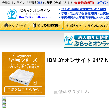
会員はオンラインで見積書(
)を
無料で作成
できます
会員登録(無料)
ログイン
見本
法人のお客様 請求書払いのご案内
学校・官公庁のお客様 校費・公費
研究機関のお客様 科研費払いのご案
IBM 3Yオンサイト 24*7 NO