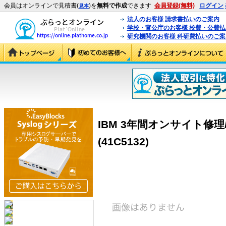
会員はオンラインで見積書(
)を
無料で作成
できます
会員登録(無料)
ログイン
見本
法人のお客様 請求書払いのご案内
学校・官公庁のお客様 校費・公費
研究機関のお客様 科研費払いのご案
IBM 3年間オンサイト修理/2
(41C5132)