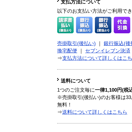
支払方法について
以下のお支払い方法がご利用で
売掛取引(後払い)
｜
銀行振込(後
換宅配便
｜
セブンイレブン決済
⇒
支払方法について詳しくはこ
送料について
1つのご注文毎に
一律1,100円(税
※売掛取引(後払い)のお客様は33
無料！
⇒
送料について詳しくはこちら