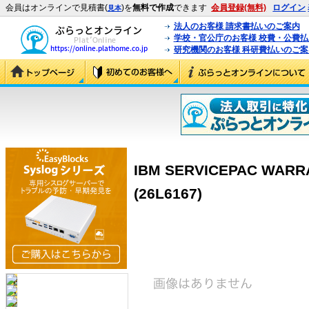
会員はオンラインで見積書(
)を
無料で作成
できます
会員登録(無料)
ログイン
見本
法人のお客様 請求書払いのご案内
学校・官公庁のお客様 校費・公費
研究機関のお客様 科研費払いのご案
IBM SERVICEPAC WAR
(26L6167)