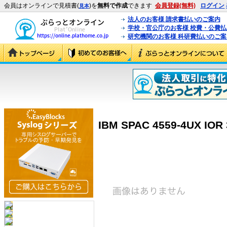
会員はオンラインで見積書(
)を
無料で作成
できます
会員登録(無料)
ログイン
見本
法人のお客様 請求書払いのご案内
学校・官公庁のお客様 校費・公費
研究機関のお客様 科研費払いのご案
IBM SPAC 4559-4UX IOR 