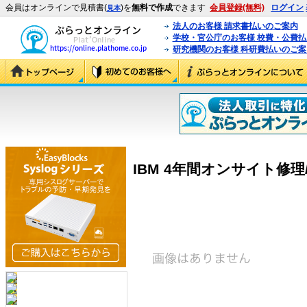
会員はオンラインで見積書(
)を
無料で作成
できます
会員登録(無料)
ログイン
見本
法人のお客様 請求書払いのご案内
学校・官公庁のお客様 校費・公費
研究機関のお客様 科研費払いのご案
IBM 4年間オンサイト修理/24