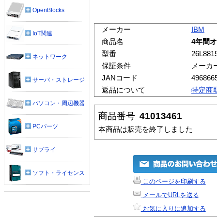
OpenBlocks
メーカー
IBM
IoT関連
商品名
4年間オ
型番
26L881
ネットワーク
保証条件
メーカ
JANコード
496866
サーバ・ストレージ
返品について
特定商
パソコン・周辺機器
商品番号
41013461
PCパーツ
本商品は販売を終了しました
サプライ
ソフト・ライセンス
このページを印刷する
メールでURLを送る
お気に入りに追加する