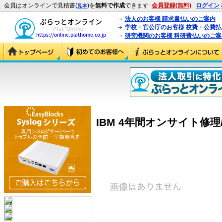
会員はオンラインで見積書(
)を
無料で作成
できます
会員登録(無料)
ログイン
見本
法人のお客様 請求書払いのご案内
学校・官公庁のお客様 校費・公費
研究機関のお客様 科研費払いのご案
IBM 4年間オンサイト修理/12