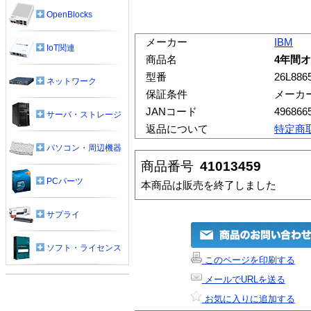
OpenBlocks
メーカー
IBM
IoT関連
商品名
4年間オ
型番
26L886
ネットワーク
保証条件
メーカ
JANコード
496866
サーバ・ストレージ
返品について
特定商
パソコン・周辺機器
商品番号
41013459
PCパーツ
本商品は販売を終了しました
サプライ
ソフト・ライセンス
このページを印刷する
メールでURLを送る
お気に入りに追加する