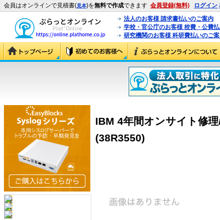
会員はオンラインで見積書(
)を
無料で作成
できます
会員登録(無料)
ログイン
見本
法人のお客様 請求書払いのご案内
学校・官公庁のお客様 校費・公費
研究機関のお客様 科研費払いのご案
IBM 4年間オンサイト修理/
(38R3550)