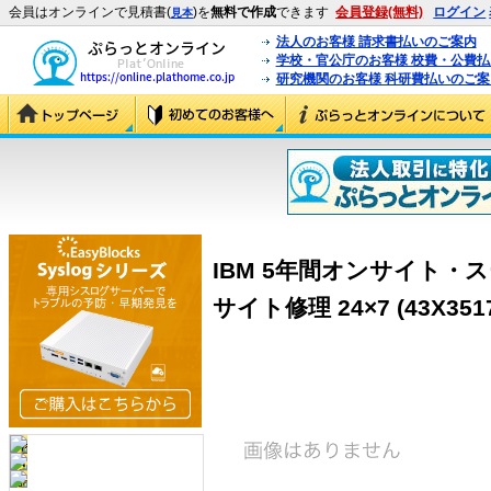
会員はオンラインで見積書(
)を
無料で作成
できます
会員登録(無料)
ログイン
見本
法人のお客様 請求書払いのご案内
学校・官公庁のお客様 校費・公費
研究機関のお客様 科研費払いのご案
IBM 5年間オンサイト・
サイト修理 24×7 (43X351