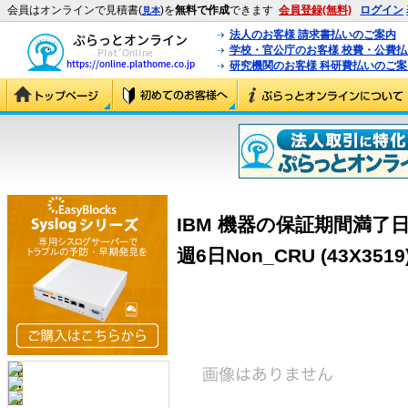
会員はオンラインで見積書(
)を
無料で作成
できます
会員登録(無料)
ログイン
見本
法人のお客様 請求書払いのご案内
学校・官公庁のお客様 校費・公費
研究機関のお客様 科研費払いのご案
IBM 機器の保証期間満了
週6日Non_CRU (43X3519