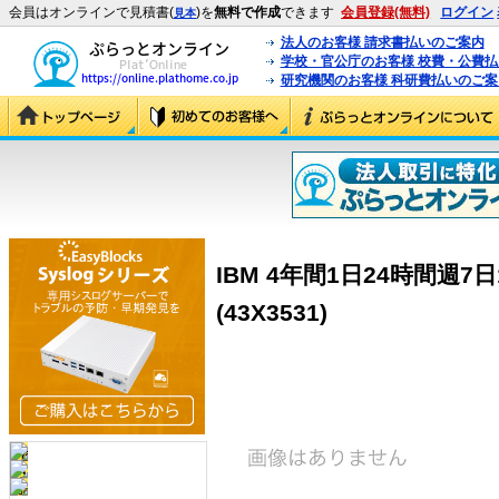
会員はオンラインで見積書(
)を
無料で作成
できます
会員登録(無料)
ログイン
見本
法人のお客様 請求書払いのご案内
学校・官公庁のお客様 校費・公費
研究機関のお客様 科研費払いのご案
IBM 4年間1日24時間週7
(43X3531)