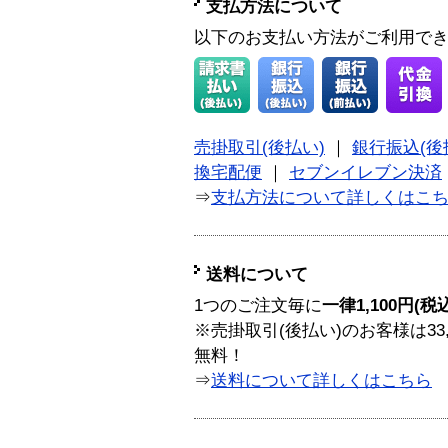
支払方法について
以下のお支払い方法がご利用で
売掛取引(後払い)
｜
銀行振込(後
換宅配便
｜
セブンイレブン決済
⇒
支払方法について詳しくはこ
送料について
1つのご注文毎に
一律1,100円(税
※売掛取引(後払い)のお客様は33
無料！
⇒
送料について詳しくはこちら