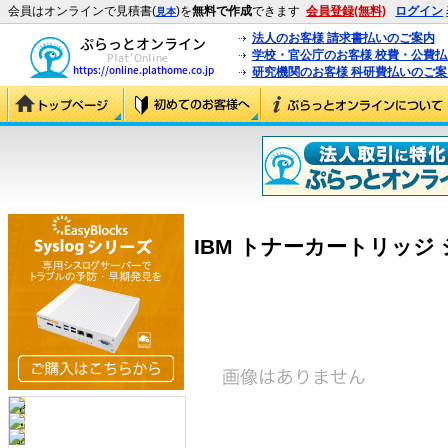
会員はオンラインで見積書(
)を
無料で作成
できます
会員登録(無料)
ログイン
見本
法人のお客様 請求書払いのご案内
学校・官公庁のお客様 校費・公費
研究機関のお客様 科研費払いのご案
IBM トナーカートリッジ シア