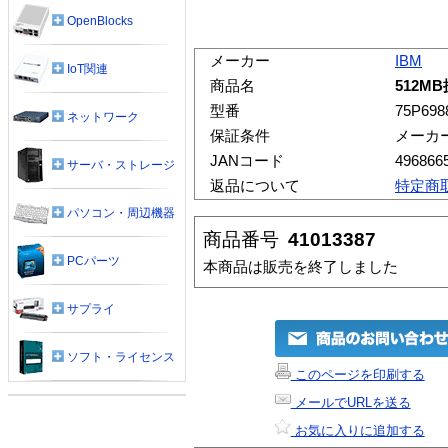
OpenBlocks
メーカー
IBM
IoT関連
商品名
512M
型番
75P698
ネットワーク
保証条件
メーカ
JANコード
496866
サーバ・ストレージ
返品について
特定商
パソコン・周辺機器
商品番号
41013387
PCパーツ
本商品は販売を終了しました
サプライ
ソフト・ライセンス
このページを印刷する
メールでURLを送る
お気に入りに追加する