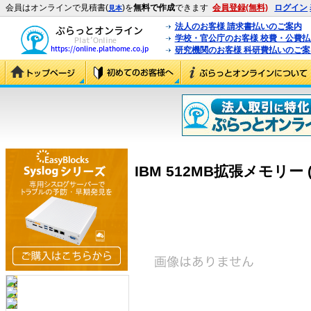
会員はオンラインで見積書(
)を
無料で作成
できます
会員登録(無料)
ログイン
見本
法人のお客様 請求書払いのご案内
学校・官公庁のお客様 校費・公費
研究機関のお客様 科研費払いのご案
IBM 512MB拡張メモリー (7