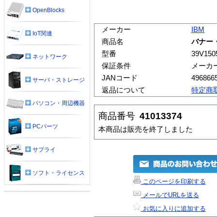
OpenBlocks
メーカー
IBM
IoT関連
商品名
バナー
型番
39V150
ネットワーク
保証条件
メーカ
JANコード
496866
サーバ・ストレージ
返品について
特定商
パソコン・周辺機器
商品番号
41013374
PCパーツ
本商品は販売を終了しました
サプライ
ソフト・ライセンス
このページを印刷する
メールでURLを送る
お気に入りに追加する