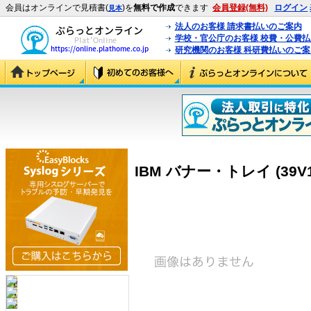
会員はオンラインで見積書(
)を
無料で作成
できます
会員登録(無料)
ログイン
見本
法人のお客様 請求書払いのご案内
学校・官公庁のお客様 校費・公費
研究機関のお客様 科研費払いのご案
IBM バナー・トレイ (39V1