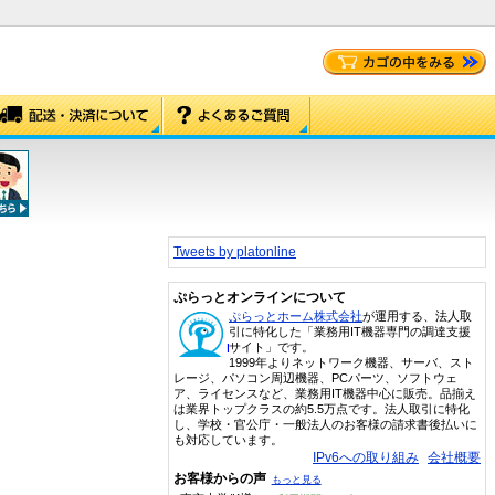
Tweets by platonline
ぷらっとオンラインについて
ぷらっとホーム株式会社
が運用する、法人取
引に特化した「業務用IT機器専門の調達支援
サイト」です。
1999年よりネットワーク機器、サーバ、スト
レージ、パソコン周辺機器、PCパーツ、ソフトウェ
ア、ライセンスなど、業務用IT機器中心に販売。品揃え
は業界トップクラスの約5.5万点です。法人取引に特化
し、学校・官公庁・一般法人のお客様の請求書後払いに
も対応しています。
IPv6への取り組み
会社概要
お客様からの声
もっと見る