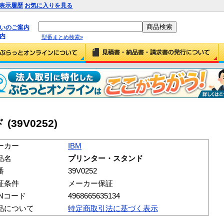
表示履歴
お気に入りを見る
払いのご案内
内
型番まとめ検索»
39V0252)
ーカー
IBM
品名
プリンター・スタンド
番
39V0252
証条件
メーカー保証
ANコード
4968665635134
品について
特定商取引法に基づく表示