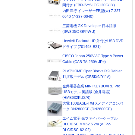
間付き (EBIX/SYSLOG120G/1Y)
内田洋行 イレーザーFB型(大) 7-337-
0040 (7-337-0040)
三菱電機 GX Developer 日本語版
(SW8D5C-GPPW-J)
Hewlett-Packard HP 外付けUSB DVD
ドライブ (701498-B21)
CISCO Japan 250V AC Type A Power
Cable (CAB-TA-250V-JP=)
PLAT'HOME OpenBlocks IX9 Debian
11搭載モデル (OBSIX9/D11A)
金井電器産業 MINI KEYBOARD Pro
USBモデル 英語版 (金井電器)
(HMB632KUS/R)
大電 100BASE-TX/FXメディアコンバ
ータ DN2800GE (DN2800GE)
エイム電子 光ファイバーケーブル
DLC/DSC MM62.5 2m (AFP2-
DLC/DSC-62-02)