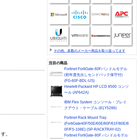
その他、多数のメーカー商品を取り扱ってます
注目の商品
Fortinet FortiGate-60Fバンドルモデル
(初年度先出しセンドバック保守付)
(FG-60F-BDL-US)
Hewlett-Packard HP LCD 8500 コンソ
ール (AF642A)
IBM Flex System コンソール・ブレイ
クアウト・ケーブル (81Y5286)
Fortinet Rack Mount Tray
(FortiGate40F/50E/60E/60F/61F/80E/8
0F/FS-108E) (SP-RACKTRAY-02)
ます。
Fortinet FortiGate-80F バンドルモデル