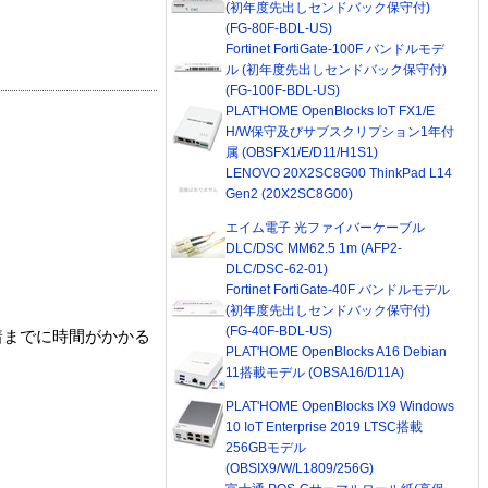
(初年度先出しセンドバック保守付)
(FG-80F-BDL-US)
Fortinet FortiGate-100F バンドルモデ
ル (初年度先出しセンドバック保守付)
(FG-100F-BDL-US)
PLAT'HOME OpenBlocks IoT FX1/E
H/W保守及びサブスクリプション1年付
属 (OBSFX1/E/D11/H1S1)
LENOVO 20X2SC8G00 ThinkPad L14
Gen2 (20X2SC8G00)
エイム電子 光ファイバーケーブル
DLC/DSC MM62.5 1m (AFP2-
DLC/DSC-62-01)
Fortinet FortiGate-40F バンドルモデル
(初年度先出しセンドバック保守付)
(FG-40F-BDL-US)
着までに時間がかかる
PLAT'HOME OpenBlocks A16 Debian
11搭載モデル (OBSA16/D11A)
PLAT'HOME OpenBlocks IX9 Windows
10 IoT Enterprise 2019 LTSC搭載
256GBモデル
(OBSIX9/W/L1809/256G)