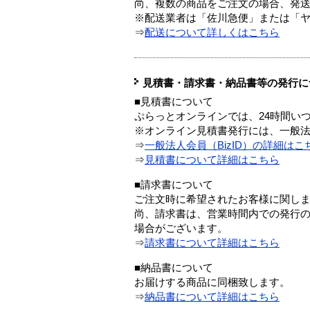
尚、複数の商品をご注文の場合、発
※配送業者は「佐川急便」または「
⇒
配送について詳しくはこちら
見積書・請求書・納品書等の発行に
■見積書について
ぷらっとオンラインでは、24時間い
※オンライン見積書発行には、一般法人
⇒
一般法人会員（BizID）の詳細はこ
⇒
見積書について詳細はこちら
■請求書について
ご注文時に希望されたお客様に関し
尚、請求書は、営業時間内での発行
場合がございます。
⇒
請求書について詳細はこちら
■納品書について
お届けする商品に同梱致します。
⇒
納品書について詳細はこちら