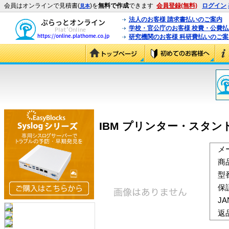
会員はオンラインで見積書(
)を
無料で作成
できます
会員登録(無料)
ログイン
見本
法人のお客様 請求書払いのご案内
学校・官公庁のお客様 校費・公費
研究機関のお客様 科研費払いのご案
IBM プリンター・スタンド (
メ
商
型
保
J
返