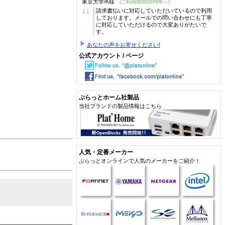
東京大学/K様
(ご利用期間2009年～)
“
請求書払いに対応していただいているので利用
しております。メールでの問い合わせにも丁寧
に対応していただけるので大変ありがたいで
す。
あなたの声をお寄せください!
公式アカウント / ページ
ぷらっとホーム社製品
当社ブランドの製品情報はこちら
人気・定番メーカー
ぷらっとオンラインで人気のメーカーをご紹介！