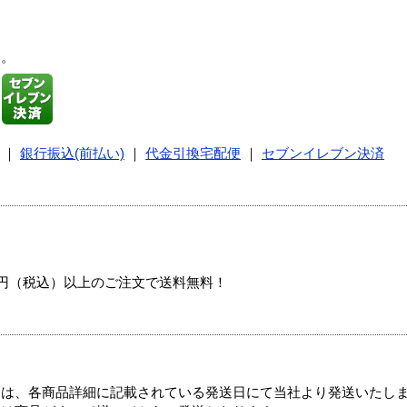
す。
｜
銀行振込(前払い)
｜
代金引換宅配便
｜
セブンイレブン決済
00円（税込）以上のご注文で送料無料！
ては、各商品詳細に記載されている発送日にて当社より発送いたし