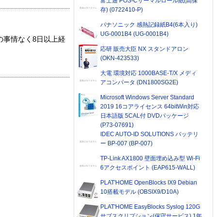
富士通 POS-Cサーマルロール紙(高保
存) (0722410-P)
パナソニック 感熱記録紙B4(6本入り)
UG-0001B4 (UG-0001B4)
の事情なく8日以上経
応研 販売大臣 NX スタンドアロン
(OKN-423533)
大電 環境対応 1000BASE-T/X メディ
アコンバータ (DN1800SG2E)
Microsoft Windows Server Standard
2019 16コアライセンス 64bitWin対応
日本語版 5CAL付 DVDパッケージ
(P73-07691)
IDEC AUTO-ID SOLUTIONS バッテリ
ー BP-007 (BP-007)
TP-Link AX1800 壁面埋め込み型 Wi-Fi
6アクセスポイント (EAP615-WALL)
PLAT'HOME OpenBlocks IX9 Debian
10搭載モデル (OBSIX9/D10A)
PLAT'HOME EasyBlocks Syslog 120G
サブスクリプション(保守サービス) 1年