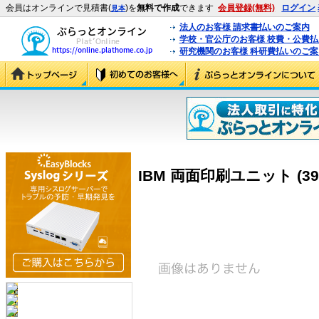
会員はオンラインで見積書(
)を
無料で作成
できます
会員登録(無料)
ログイン
見本
法人のお客様 請求書払いのご案内
学校・官公庁のお客様 校費・公費
研究機関のお客様 科研費払いのご案
IBM 両面印刷ユニット (39V