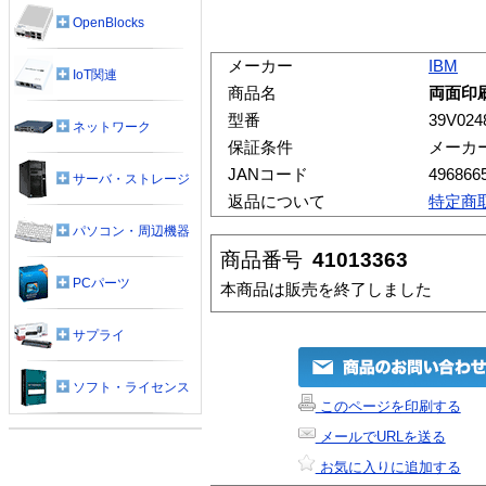
OpenBlocks
メーカー
IBM
IoT関連
商品名
両面印
型番
39V024
ネットワーク
保証条件
メーカ
JANコード
496866
サーバ・ストレージ
返品について
特定商
パソコン・周辺機器
商品番号
41013363
PCパーツ
本商品は販売を終了しました
サプライ
ソフト・ライセンス
このページを印刷する
メールでURLを送る
お気に入りに追加する