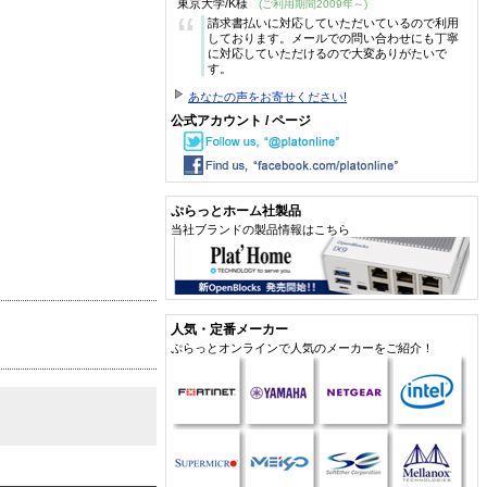
東京大学/K様
(ご利用期間2009年～)
“
請求書払いに対応していただいているので利用
しております。メールでの問い合わせにも丁寧
に対応していただけるので大変ありがたいで
す。
あなたの声をお寄せください!
公式アカウント / ページ
ぷらっとホーム社製品
当社ブランドの製品情報はこちら
人気・定番メーカー
ぷらっとオンラインで人気のメーカーをご紹介！