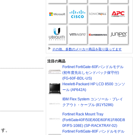
その他、多数のメーカー商品を取り扱ってます
注目の商品
Fortinet FortiGate-60Fバンドルモデル
(初年度先出しセンドバック保守付)
(FG-60F-BDL-US)
Hewlett-Packard HP LCD 8500 コンソ
ール (AF642A)
IBM Flex System コンソール・ブレイ
クアウト・ケーブル (81Y5286)
Fortinet Rack Mount Tray
(FortiGate40F/50E/60E/60F/61F/80E/8
0F/FS-108E) (SP-RACKTRAY-02)
ます。
Fortinet FortiGate-80F バンドルモデル