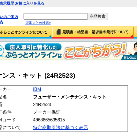
表示履歴
お気に入りを見る
払いのご案内
内
型番まとめ検索»
ス・キット (24R2523)
ーカー
IBM
品名
フューザー・メンテナンス・キット
番
24R2523
証条件
メーカー保証
ANコード
4968665635615
品について
特定商取引法に基づく表示