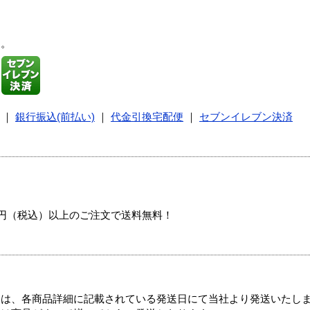
す。
｜
銀行振込(前払い)
｜
代金引換宅配便
｜
セブンイレブン決済
00円（税込）以上のご注文で送料無料！
ては、各商品詳細に記載されている発送日にて当社より発送いたし