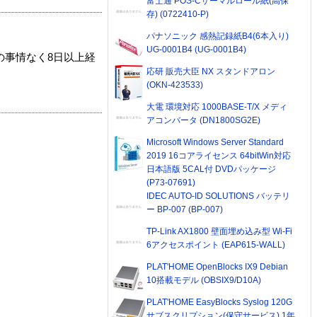
富士通 POS-Cサーマルロール紙(高保
存) (0722410-P)
パナソニック 感熱記録紙B4(6本入り)
UG-0001B4 (UG-0001B4)
の事情なく8日以上経
応研 販売大臣 NX スタンドアロン
(OKN-423533)
大電 環境対応 1000BASE-T/X メディ
アコンバータ (DN1800SG2E)
Microsoft Windows Server Standard
2019 16コアライセンス 64bitWin対応
日本語版 5CAL付 DVDパッケージ
(P73-07691)
IDEC AUTO-ID SOLUTIONS バッテリ
ー BP-007 (BP-007)
TP-Link AX1800 壁面埋め込み型 Wi-Fi
6アクセスポイント (EAP615-WALL)
PLAT'HOME OpenBlocks IX9 Debian
10搭載モデル (OBSIX9/D10A)
PLAT'HOME EasyBlocks Syslog 120G
サブスクリプション(保守サービス) 1年