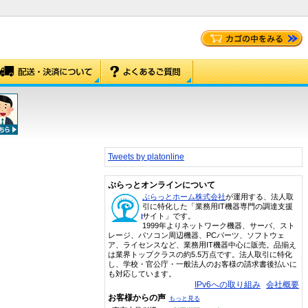
Tweets by platonline
ぷらっとオンラインについて
ぷらっとホーム株式会社
が運用する、法人取
引に特化した「業務用IT機器専門の調達支援
サイト」です。
1999年よりネットワーク機器、サーバ、スト
レージ、パソコン周辺機器、PCパーツ、ソフトウェ
ア、ライセンスなど、業務用IT機器中心に販売。品揃え
は業界トップクラスの約5.5万点です。法人取引に特化
し、学校・官公庁・一般法人のお客様の請求書後払いに
も対応しています。
IPv6への取り組み
会社概要
お客様からの声
もっと見る