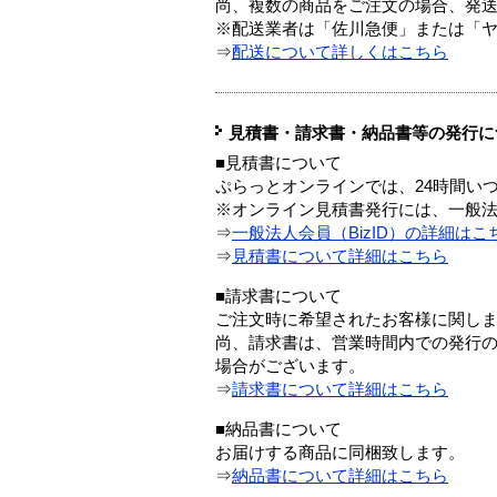
尚、複数の商品をご注文の場合、発
※配送業者は「佐川急便」または「
⇒
配送について詳しくはこちら
見積書・請求書・納品書等の発行に
■見積書について
ぷらっとオンラインでは、24時間い
※オンライン見積書発行には、一般法人
⇒
一般法人会員（BizID）の詳細はこ
⇒
見積書について詳細はこちら
■請求書について
ご注文時に希望されたお客様に関し
尚、請求書は、営業時間内での発行
場合がございます。
⇒
請求書について詳細はこちら
■納品書について
お届けする商品に同梱致します。
⇒
納品書について詳細はこちら