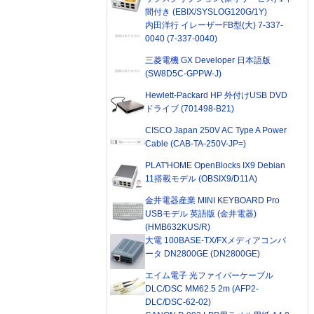
間付き (EBIX/SYSLOG120G/1Y)
内田洋行 イレーザーFB型(大) 7-337-
0040 (7-337-0040)
三菱電機 GX Developer 日本語版
(SW8D5C-GPPW-J)
Hewlett-Packard HP 外付けUSB DVD
ドライブ (701498-B21)
CISCO Japan 250V AC Type A Power
Cable (CAB-TA-250V-JP=)
PLAT'HOME OpenBlocks IX9 Debian
11搭載モデル (OBSIX9/D11A)
金井電器産業 MINI KEYBOARD Pro
USBモデル 英語版 (金井電器)
(HMB632KUS/R)
大電 100BASE-TX/FXメディアコンバ
ータ DN2800GE (DN2800GE)
エイム電子 光ファイバーケーブル
DLC/DSC MM62.5 2m (AFP2-
DLC/DSC-62-02)