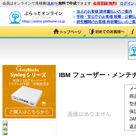
会員はオンラインで見積書(
)を
無料で作成
できます
会員登録(無料)
ログイン
見本
法人のお客様 請求書払いのご案内
学校・官公庁のお客様 校費・公費
研究機関のお客様 科研費払いのご案
IBM フューザー・メンテナン
メ
商
型
保
J
返