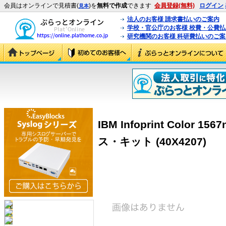
会員はオンラインで見積書(
)を
無料で作成
できます
会員登録(無料)
ログイン
見本
法人のお客様 請求書払いのご案内
学校・官公庁のお客様 校費・公費
研究機関のお客様 科研費払いのご案
IBM Infoprint Colo
ス・キット (40X4207)