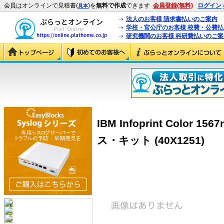
会員はオンラインで見積書(
)を
無料で作成
できます
会員登録(無料)
ログイン
見本
法人のお客様 請求書払いのご案内
学校・官公庁のお客様 校費・公費
研究機関のお客様 科研費払いのご案
IBM Infoprint Colo
ス・キット (40X1251)