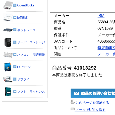
OpenBlocks
メーカー
IBM
IoT関連
商品名
5589-L
型番
07N1689
ネットワーク
保証条件
メーカー
JANコード
49686655
サーバ・ストレージ
返品について
特定商取
関連
メーカー
パソコン・周辺機器
商品番号
41013292
PCパーツ
本商品は販売を終了しました
サプライ
ソフト・ライセンス
このページを印刷する
メールでURLを送る