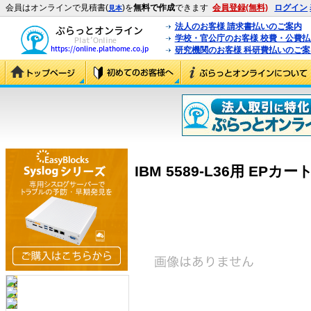
会員はオンラインで見積書(
)を
無料で作成
できます
会員登録(無料)
ログイン
見本
法人のお客様 請求書払いのご案内
学校・官公庁のお客様 校費・公費
研究機関のお客様 科研費払いのご案
IBM 5589-L36用 EPカート