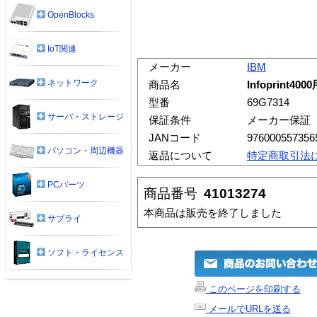
OpenBlocks
IoT関連
メーカー
IBM
ネットワーク
商品名
Infoprint
型番
69G7314
サーバ・ストレージ
保証条件
メーカー保証
JANコード
976000557356
パソコン・周辺機器
返品について
特定商取引法
PCパーツ
商品番号
41013274
本商品は販売を終了しました
サプライ
ソフト・ライセンス
このページを印刷する
メールでURLを送る