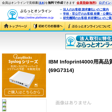
会員はオンラインで見積書(
)を
無料で作成
できます
会員登録(無料)
ログイン
見本
法人のお客様 請求書払いのご案内
学校・官公庁のお客様 校費・公費
研究機関のお客様 科研費払いのご案
IBM Infoprint400
(69G7314)